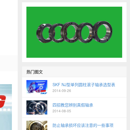
热门图文
SKF NJ型单列圆柱滚子轴承选型表
2014-09-26
四招教您辨别真假轴承
2014-08-05
防止轴承损坏应该注意的一些事项