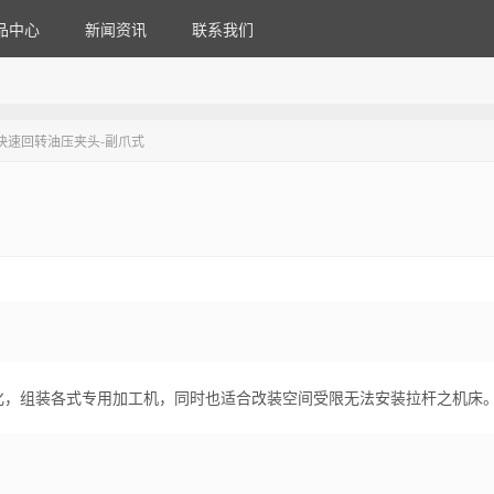
品中心
新闻资讯
联系我们
快速回转油压夹头-副爪式
化，组装各式专用加工机，同时也适合改装空间受限无法安装拉杆之机床