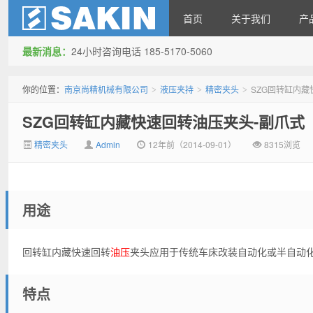
首页
关于我们
产
最新消息：
24小时咨询电话 185-5170-5060
南京尚精机械有限公司
你的位置：
南京尚精机械有限公司
液压夹持
精密夹头
SZG回转缸内藏
>
>
>
SZG回转缸内藏快速回转油压夹头-副爪式
精密夹头
Admin
12年前（2014-09-01）
8315浏览
用途
回转缸内藏快速回转
油压
夹头应用于传统车床改装自动化或半自动
特点