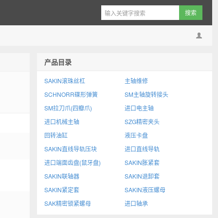
产品目录
SAKIN滚珠丝杠
主轴维修
SCHNORR碟形弹簧
SM主轴旋转接头
SM拉刀爪(四瓣爪)
进口电主轴
进口机械主轴
SZG精密夹头
回转油缸
液压卡盘
SAKIN直线导轨压块
进口直线导轨
进口端面齿盘(鼠牙盘)
SAKIN胀紧套
。
SAKIN联轴器
SAKIN退卸套
SAKIN紧定套
SAKIN液压螺母
SAK精密锁紧螺母
进口轴承