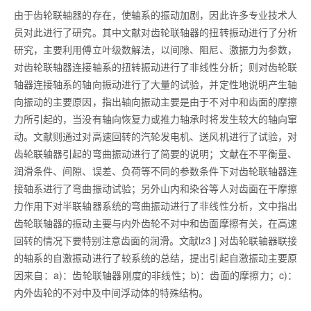
由于齿轮联轴器的存在，使轴系的振动加剧，因此许多专业技术人
员对此进行了研究。其中文献对齿轮联轴器的扭转振动进行了分析
研究，主要利用傅立叶级数解法，以间隙、阻尼、激振力为参数，
对齿轮联轴器连接轴系的扭转振动进行了非线性分析；则对齿轮联
轴器连接轴系的轴向振动进行了大量的试验，并定性地说明产生轴
向振动的主要原因，指出轴向振动主要是由于不对中和齿面的摩擦
力所引起的，当没有轴向恢复力或推力轴承时将发生较大的轴向窜
动。文献则通过对高速回转的汽轮发电机、送风机进行了试验，对
齿轮联轴器引起的弯曲振动进行了简要的说明；文献在不平衡量、
润滑条件、间隙、误差、负荷等不同的参数条件下对齿轮联轴器连
接轴系进行了弯曲振动试验；另外山内和染谷等人对齿面在干摩擦
力作用下对半联轴器系统的弯曲振动进行了非线性分析，文中指出
齿轮联轴器的振动主要与内外齿轮不对中和齿面摩擦有关，在高速
回转的情况下要特别注意齿面的润滑。文献lz3 ] 对齿轮联轴器联接
的轴系的自激振动进行了较系统的总结，提出引起自激振动主要原
因来自：a)：齿轮联轴器刚度的非线性；b)：齿面的摩擦力；c)：
内外齿轮的不对中及中间浮动体的特殊结构。