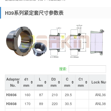
H39系列紧定套尺寸参数表
搜索:
Adapter
d1
L
D3
C
C1
Lock Nut
No.
mm
mm
mm
mm
mm
Adapter
d1
L
D3
C
C1
Lock Nut
H3936
160
87
210
29.5
ANL36
No.
mm
mm
mm
mm
mm
H3938
170
89
220
30.5
ANL38