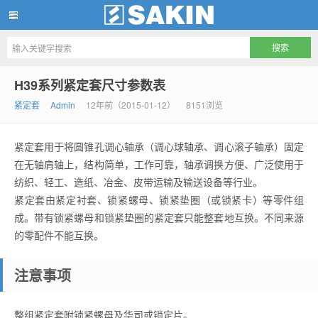
南京尚精机械有限公司
H39系列紧定套尺寸参数表
紧定套
Admin
12年前（2015-01-12）
8151浏览
紧定套用于将圆锥孔调心轴承（调心球轴承、调心滚子轴承）固定
在无轴肩轴上，结构简单，工作可靠，轴承调换方便、广泛使用于
纺织、轻工、造纸、冶金、皮带运输及输送设备等行业。
紧定套由紧定衬套、锁紧螺母、锁紧垫圈（或锁紧卡）等零件组
成。带有锁紧螺母和锁紧垫圈的紧定套只能整套地互换。不同来源
的零配件不能互换。
注意事项
整组紧定套附锁紧螺母及华司或锁定片。