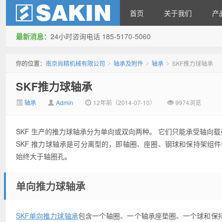
首页
关于我们
产
最新消息：
24小时咨询电话 185-5170-5060
南京尚精机械有限公司
你的位置：
南京尚精机械有限公司
轴承及附件
轴承
SKF推力球轴承
>
>
>
SKF推力球轴承
轴承
Admin
12年前（2014-07-10）
9974浏览
SKF 生产的推力球轴承分为单向或双向两种。 它们只能承受轴向
SKF 推力球轴承是可分离型的，即轴圈、座圈、钢球和保持架组
始终大于轴圈孔。
单向推力球轴承
SKF单向推力球轴承
包含一个轴圈、一个轴承座垫圈、一个球和保