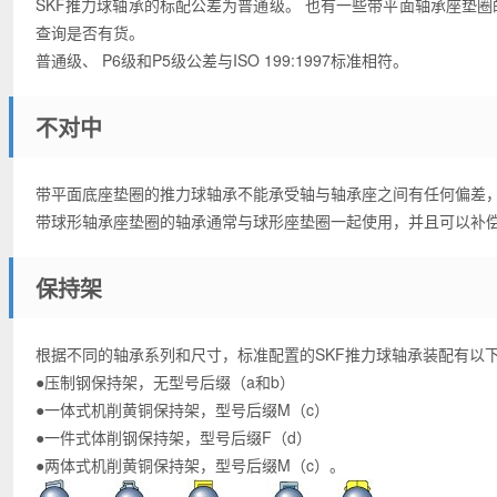
SKF推力球轴承的标配公差为普通级。 也有一些带平面轴承座垫圈的
查询是否有货。
普通级、 P6级和P5级公差与ISO 199:1997标准相符。
不对中
带平面底座垫圈的推力球轴承不能承受轴与轴承座之间有任何偏差
带球形轴承座垫圈的轴承通常与球形座垫圈一起使用，并且可以补
保持架
根据不同的轴承系列和尺寸，标准配置的SKF推力球轴承装配有以
●压制钢保持架，无型号后缀（a和b）
●一体式机削黄铜保持架，型号后缀M（c）
●一件式体削钢保持架，型号后缀F（d）
●两体式机削黄铜保持架，型号后缀M（c）。