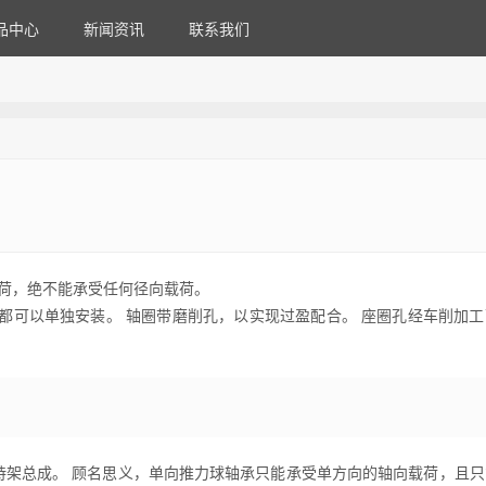
品中心
新闻资讯
联系我们
载荷，绝不能承受任何径向载荷。
件都可以单独安装。 轴圈带磨削孔，以实现过盈配合。 座圈孔经车削加
持架总成。 顾名思义，单向推力球轴承只能承受单方向的轴向载荷，且只