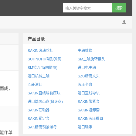
产品目录
SAKIN滚珠丝杠
主轴维修
SCHNORR碟形弹簧
SM主轴旋转接头
SM拉刀爪(四瓣爪)
进口电主轴
进口机械主轴
SZG精密夹头
回转油缸
液压卡盘
工而成，
SAKIN直线导轨压块
进口直线导轨
进口端面齿盘(鼠牙盘)
SAKIN胀紧套
SAKIN联轴器
SAKIN退卸套
SAKIN紧定套
SAKIN液压螺母
SAK精密锁紧螺母
进口轴承
能作单