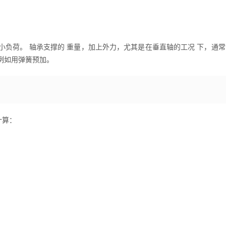
小负荷。 轴承支撑的 重量，加上外力，尤其是在垂直轴的工况 下，通
例如用弹簧预加。
计算：