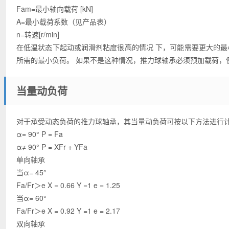
Fam=最小轴向载荷 [kN]
A=最小载荷系数（见产品表）
n=转速[r/min]
在低温状态下起动或润滑剂粘度很高的情况 下，可能需要更大的最
所需的最小负荷。 如果不是这种情况，推力球轴承必须预加载荷，
当量动负荷
对于承受动态负荷的推力球轴承，其当量动负荷可按以下方法进行
α= 90° P = Fa
α≠ 90° P = XFr + YFa
单向轴承
当α= 45°
Fa/Fr＞e X = 0.66 Y =1 e = 1.25
当α= 60°
Fa/Fr＞e X = 0.92 Y =1 e = 2.17
双向轴承