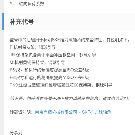
Y — 轴向负荷系数
补充代号
型号中的后缀用于标明SKF推力球轴承的某些特征，其说明如下。
F:机削保持架，钢球引导
JR:保持架包含两个平面冲压钢垫圈，钢球引导
M:机削黄铜保持架，钢球引导
P5:尺寸和运行的精确度提高至ISO公差5级
P6:尺寸和运行的精确度提高至ISO公差6级
TN9:注塑成型玻璃纤维增强聚酰胺66保持架，钢球引导
结束语：想获得更多关于SKF推力球轴承的信息，请致电给我们！
转载请注明：
南京尚精机械有限公司
»
SKF推力球轴承
分享到