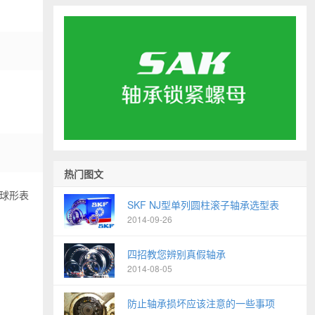
热门图文
球形表
SKF NJ型单列圆柱滚子轴承选型表
2014-09-26
四招教您辨别真假轴承
2014-08-05
防止轴承损坏应该注意的一些事项