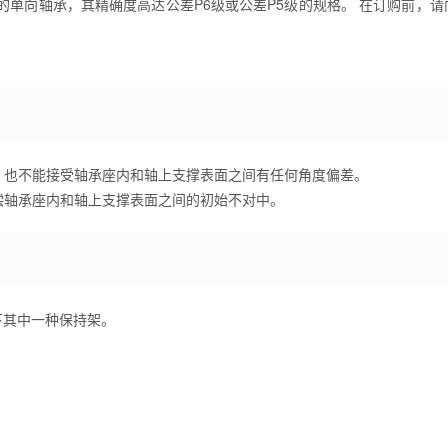
单向轴承，其精确度高达公差P6级或公差P5级的规格。 在订购前，请向
，也不能接受轴承座内和轴上支撑表面之间有任何角度偏差。
偿轴承座内和轴上支撑表面之间的初始不对中。
下其中一种保持架。