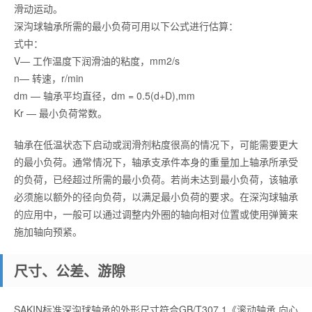
滑动运动。
深沟球轴承所需的最小负荷可用以下公式进行估算：
式中：
V— 工作温度下润滑油的粘度，mm2/s
n— 转速，r/min
dm — 轴承平均直径，dm = 0.5(d+D),mm
Kr — 最小负荷常数。
轴承在低温状态下启动或润滑剂粘度很高的情况下，可能需要更大
的最小负荷。通常情况下，轴承支承件本身的重量加上轴承所承受
的负荷，已经超过所需的最小负荷。若尚未达到最小负荷，该轴承
必须施以额外的径向负荷，以满足最小负荷的要求。在深沟球轴承
的应用中，一般可以通过调整内外圈的轴向相对位置或使用弹簧来
施加轴向预紧。
尺寸、公差、游隙
SAKIN标准深沟球轴承的外形尺寸符合GB/T307.1《滚动轴承 向心