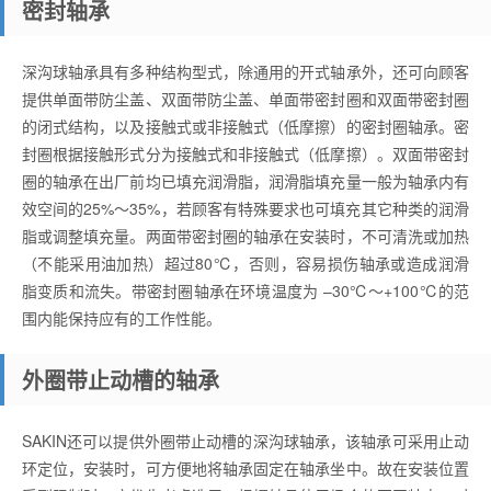
密封轴承
深沟球轴承具有多种结构型式，除通用的开式轴承外，还可向顾客
提供单面带防尘盖、双面带防尘盖、单面带密封圈和双面带密封圈
的闭式结构，以及接触式或非接触式（低摩擦）的密封圈轴承。密
封圈根据接触形式分为接触式和非接触式（低摩擦）。双面带密封
圈的轴承在出厂前均已填充润滑脂，润滑脂填充量一般为轴承内有
效空间的25%～35%，若顾客有特殊要求也可填充其它种类的润滑
脂或调整填充量。两面带密封圈的轴承在安装时，不可清洗或加热
（不能采用油加热）超过80℃，否则，容易损伤轴承或造成润滑
脂变质和流失。带密封圈轴承在环境温度为 –30℃～+100℃的范
围内能保持应有的工作性能。
外圈带止动槽的轴承
SAKIN还可以提供外圈带止动槽的深沟球轴承，该轴承可采用止动
环定位，安装时，可方便地将轴承固定在轴承坐中。故在安装位置