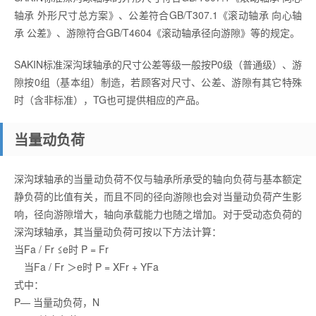
轴承 外形尺寸总方案》、公差符合GB/T307.1《滚动轴承 向心轴
承 公差》、游隙符合GB/T4604《滚动轴承径向游隙》等的规定。
SAKIN标准深沟球轴承的尺寸公差等级一般按P0级（普通级）、游
隙按0组（基本组）制造，若顾客对尺寸、公差、游隙有其它特殊
时（含非标准），TG也可提供相应的产品。
当量动负荷
深沟球轴承的当量动负荷不仅与轴承所承受的轴向负荷与基本额定
静负荷的比值有关，而且不同的径向游隙也会对当量动负荷产生影
响，径向游隙增大，轴向承载能力也随之增加。对于受动态负荷的
深沟球轴承，其当量动负荷可按以下方法计算：
当Fa / Fr ≤e时 P = Fr
当Fa / Fr ＞e时 P = XFr + YFa
式中：
P— 当量动负荷，N